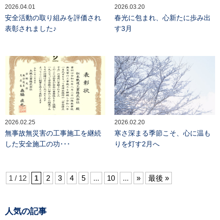
2026.04.01
2026.03.20
安全活動の取り組みを評価され
春光に包まれ、心新たに歩み出
表彰されました♪
す3月
2026.02.25
2026.02.20
無事故無災害の工事施工を継続
寒さ深まる季節こそ、心に温も
した安全施工の功･･･
りを灯す2月へ
1 / 12
1
2
3
4
5
...
10
...
»
最後 »
人気の記事