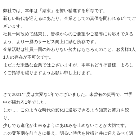
弊社では、本年は「結束」を誓い精進する所存です。
新しい時代を迎えるにあたり、企業としての真価を問われる1年でご
ざいます。
社員一同改めて結束し、皆様からのご要望やご指導にお応えできる
よう、より一層のサービス向上に励む所存です。
企業活動は社員一同の終わりない努力はもちろんのこと、お客様1人
1人の存在が不可欠です。
まだまだ未熟な企業ではございますが、本年もどうぞ皆様、よろし
くご指導を賜りますようお願い申し上げます。
さて2021年度は大変な1年でございました。未曽有の災害で、世界
中が揺れる1年でした。
しかし、このような時代の変化に適応できるよう知恵と努力を絞
り、
少しでも進化が出来るようにあゆみを止めないことが大切です。
この変革期を前向きに捉え、明るい時代を皆様と共に迎えるべく邁